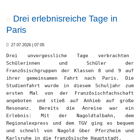
Berufsorientierung
Drei erlebnisreiche Tage in
Informatik
Paris
&
Medienbildung
27.07.2026 | 07:05
Drei unvergessliche Tage verbrachten
Kooperation
Schülerinnen und Schüler der
mit
Französischgruppen der Klassen 8 und 9 auf
dem
ihrer gemeinsamen Fahrt nach Paris. Die
Jugendforschungszentrum
Studienfahrt wurde in diesem Schuljahr zum
Schwarzwald-
ersten Mal von der Französischfachschaft
Schönbuch
angeboten und stieß auf Anhieb auf große
Resonanz. Bereits die Anreise war ein
Erlebnis: Mit der Nagoldtalbahn, dem
AGs
Regionalexpress und dem TGV ging es bequem
und schnell von Nagold über Pforzheim und
Schulgemeinschaft
Karlsruhe in die französische Hauptstadt.