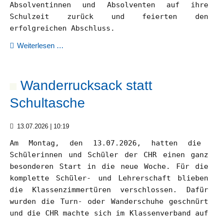
Absolventinnen und Absolventen auf ihre
Schulzeit zurück und feierten den
Aktuelles
erfolgreichen Abschluss.
Service
Stimmungsvoller
Weiterlesen …
Abschied:
Abschlussfeier
Downloadbereich
der
Wanderrucksack statt
CHR
Schultasche
Häufige
in
Fragen
der
(FAQ)
13.07.2026 | 10:19
Nagolder
Stadthalle
Am Montag, den 13.07.2026, hatten die
Masernschutz
Schülerinnen und Schüler der CHR einen ganz
besonderen Start in die neue Woche. Für die
komplette Schüler- und Lehrerschaft blieben
Leitbild
die Klassenzimmertüren verschlossen. Dafür
wurden die Turn- oder Wanderschuhe geschnürt
und die CHR machte sich im Klassenverband auf
Hausordnung