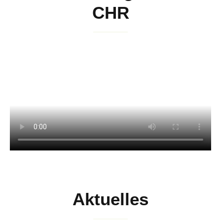
CHR
Tagesablauf
Die
Bücherei
Unsere
Schule
Bilingualer
Zug
Sportklasse
Aktuelles
Wahlpflichtfächer