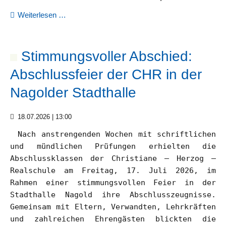
Drei
Weiterlesen …
Schulleitung
erlebnisreiche
Tage
in
Kollegium
Stimmungsvoller Abschied:
Paris
Abschlussfeier der CHR in der
Beratungslehrerin
Nagolder Stadthalle
SMV
18.07.2026 | 13:00
Nach anstrengenden Wochen mit schriftlichen
und mündlichen Prüfungen erhielten die
Verwaltung
Abschlussklassen der Christiane – Herzog –
Realschule am Freitag, 17. Juli 2026, im
Gremien
Rahmen einer stimmungsvollen Feier in der
Stadthalle Nagold ihre Abschlusszeugnisse.
Gemeinsam mit Eltern, Verwandten, Lehrkräften
Förderverein:
und zahlreichen Ehrengästen blickten die
NETZ