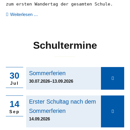
zum ersten Wandertag der gesamten Schule.
Wanderrucksack
Weiterlesen …
Presse
statt
Schultasche
Mensa
Schultermine
Schülerbeförderung
Sommerferien
Sommerferien
Kalender
30
30.07.2026–13.09.2026
Jul
Termine
Erster
Erster Schultag nach dem
14
Kontakt
Schultag
Sommerferien
Sep
nach
14.09.2026
dem
Sommerferien