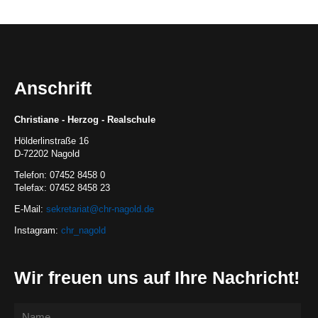
Schulleitung
Kollegium
Anschrift
Beratungslehrerin
Christiane - Herzog - Realschule
Hölderlinstraße 16
D-72202 Nagold
SMV
Telefon: 07452 8458 0
Telefax: 07452 8458 23
Verwaltung
E-Mail:
sekretariat@chr-nagold.de
Instagram:
chr_nagold
Gremien
Wir freuen uns auf Ihre Nachricht!
Förderverein:
NETZ