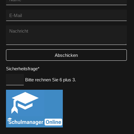
Aktuelles
Service
Downloadbereich
Abschicken
Häufige
Pflichtfeld
Fragen
Sicherheitsfrage
*
(FAQ)
Bitte rechnen Sie 6 plus 3.
Masernschutz
Leitbild
Hausordnung