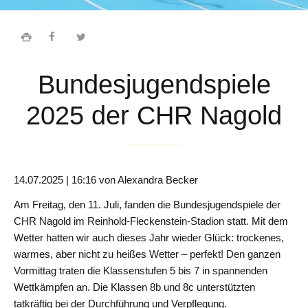
Tagesablauf
Die
Bundesjugendspiele
Bücherei
2025 der CHR Nagold
Unsere
Schule
Bilingualer
14.07.2025 | 16:16
von Alexandra Becker
Zug
Am Freitag, den 11. Juli, fanden die Bundesjugendspiele der
CHR Nagold im Reinhold-Fleckenstein-Stadion statt. Mit dem
Sportklasse
Wetter hatten wir auch dieses Jahr wieder Glück: trockenes,
warmes, aber nicht zu heißes Wetter – perfekt! Den ganzen
Vormittag traten die Klassenstufen 5 bis 7 in spannenden
Wahlpflichtfächer
Wettkämpfen an. Die Klassen 8b und 8c unterstützten
tatkräftig bei der Durchführung und Verpflegung.