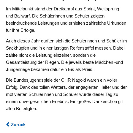
Berufsorientierung
Im Mittelpunkt stand der Dreikampf aus Sprint, Weitsprung
und Ballwurf. Die Schülerinnen und Schüler zeigten
beeindruckende Leistungen und erhielten zahlreiche Urkunden
Informatik
für ihre Erfolge.
&
Medienbildung
Auch dieses Jahr durften sich die Schülerinnen und Schüler im
Sackhüpfen und in einer lustigen Reifenstaffel messen. Dabei
zählte nicht die Leistung einzelner, sondern die
Kooperation
Gesamtleistung der Riegen. Die jeweils beste Mädchen -und
mit
Jungenriege bekamen dafür ein Eis als Preis.
dem
Jugendforschungszentrum
Die Bundesjugendspiele der CHR Nagold waren ein voller
Schwarzwald-
Erfolg. Dank des tollen Wetters, der engagierten Helfer und der
Schönbuch
motivierten Schülerinnen und Schüler wurde dieser Tag zu
einem unvergesslichen Erlebnis. Ein großes Dankeschön gilt
allen Beteiligten.
AGs
Zurück
Schulgemeinschaft